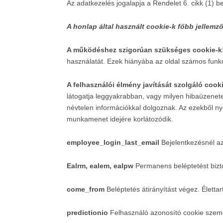
Az adatkezelés jogalapja a Rendelet 6. cikk (1) 
A honlap által használt cookie-k főbb jellemző
A működéshez szigorúan szükséges cookie-k
használatát. Ezek hiányába az oldal számos funk
A felhasználói élmény javítását szolgáló cook
látogatja leggyakrabban, vagy milyen hibaüzenetet
névtelen információkkal dolgoznak. Az ezekből nye
munkamenet idejére korlátozódik.
employee_login_last_email
Bejelentkezésnél az
Ealrm, ealem, ealpw
Permanens beléptetést bizto
come_from
Beléptetés átirányítást végez. Életta
predictionio
Felhasználó azonosító cookie szemé