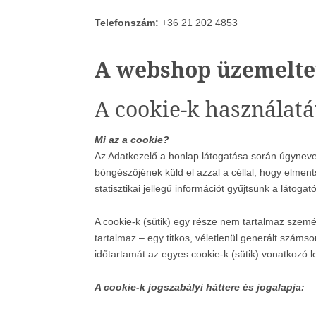
Telefonszám:
+36 21 202 4853
A webshop üzemeltet
A cookie-k használatá
Mi az a cookie?
Az Adatkezelő a honlap látogatása során úgynevez
böngészőjének küld el azzal a céllal, hogy elme
statisztikai jellegű információt gyűjtsünk a látogató
A cookie-k (sütik) egy része nem tartalmaz szem
tartalmaz – egy titkos, véletlenül generált száms
időtartamát az egyes cookie-k (sütik) vonatkozó l
A cookie-k jogszabályi háttere és jogalapja: