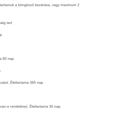
élettartamuk a böngésző bezárása, vagy maximum 2
áig tart.
p.
ma 60 nap.
p.
ozatot. Élettartama 365 nap.
ó, van-e rendelése). Élettartama 30 nap.