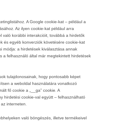
etinglistához. A Google cookie-kat – például a
sához. Az ilyen cookie-kat például arra
való korábbi interakcióit, továbbá a hirdetők
sek és egyéb konverziók követésére cookie-kat
si módja: a hirdetések kiválasztása annak
s a felhasználó által már megtekintett hirdetések
sok tulajdonosainak, hogy pontosabb képet
szítsen a weboldal használatára vonatkozó
ált fő cookie a „__ga” cookie. A
y hirdetési cookie-val együtt – felhasználható
az interneten.
bhelyeken való böngészés, illetve termékeivel