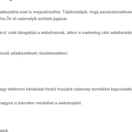
atkezelési eset is megvalósulhat. Tájékoztatjuk, hogy panaszkezeléssel
a Ön él valamelyik említett jogával.
l, csak látogatója a webshopnak, akkor a marketing célú adatkezelé
ósuló adatkezelések részletesebben:
 vagy telefonon kérdéssel fordul hozzánk valamely termékkel kapcsolatb
kihagyva is bármikor rendelhet a webshopból.
atok.