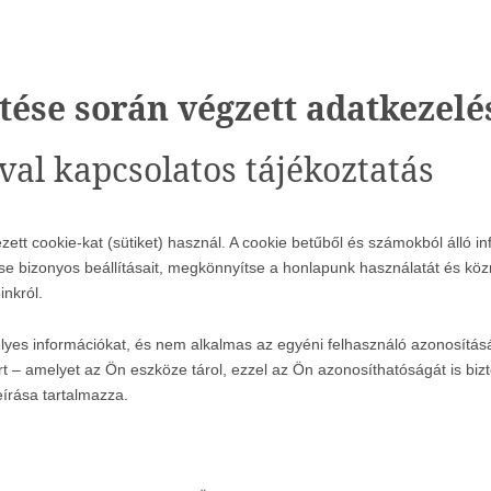
ése során végzett adatkezelés
val kapcsolatos tájékoztatás
ett cookie-kat (sütiket) használ. A cookie betűből és számokból álló
ntse bizonyos beállításait, megkönnyítse a honlapunk használatát és k
inkról.
élyes információkat, és nem alkalmas az egyéni felhasználó azonosítás
ort – amelyet az Ön eszköze tárol, ezzel az Ön azonosíthatóságát is bizt
eírása tartalmazza.