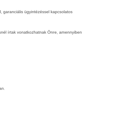
, garanciális ügyintézéssel kapcsolatos
snél írtak vonatkozhatnak Önre, amennyiben
an.