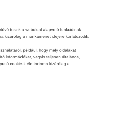
tővé teszik a weboldal alapvető funkcióinak
ma kizárólag a munkamenet idejére korlátozódik.
sználatáról, például, hogy mely oldalakat
ó információkat, vagyis teljesen általános,
pusú cookie-k élettartama kizárólag a