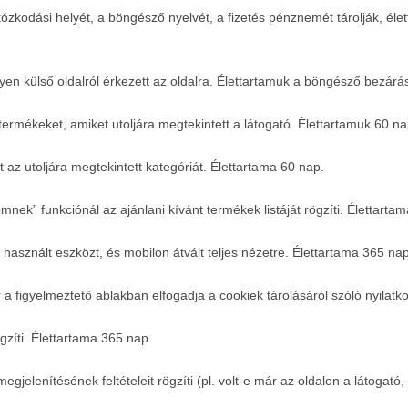
rtózkodási helyét, a böngésző nyelvét, a fizetés pénznemét tárolják, 
lyen külső oldalról érkezett az oldalra. Élettartamuk a böngésző bezárás
termékeket, amiket utoljára megtekintett a látogató. Élettartamuk 60 na
t az utoljára megtekintett kategóriát. Élettartama 60 nap.
nek” funkciónál az ajánlani kívánt termékek listáját rögzíti. Élettarta
 használt eszközt, és mobilon átvált teljes nézetre. Élettartama 365 na
 a figyelmeztető ablakban elfogadja a cookiek tárolásáról szóló nyilatk
gzíti. Élettartama 365 nap.
megjelenítésének feltételeit rögzíti (pl. volt-e már az oldalon a látogat