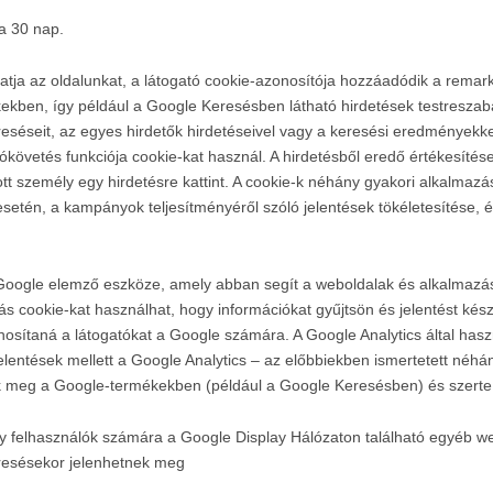
a 30 nap.
tja az oldalunkat, a látogató cookie-azonosítója hozzáadódik a remark
kben, így például a Google Keresésben látható hirdetések testreszabá
séseit, az egyes hirdetők hirdetéseivel vagy a keresési eredményekkel 
iókövetés funkciója cookie-kat használ. A hirdetésből eredő értékesíté
t személy egy hirdetésre kattint. A cookie-k néhány gyakori alkalmazá
esetén, a kampányok teljesítményéről szóló jelentések tökéletesítése, é
Google elemző eszköze, amely abban segít a weboldalak és alkalmazá
tás cookie-kat használhat, hogy információkat gyűjtsön és jelentést ké
onosítaná a látogatókat a Google számára. A Google Analytics által haszn
jelentések mellett a Google Analytics – az előbbiekben ismertetett néhán
ünk meg a Google-termékekben (például a Google Keresésben) és szerte 
y felhasználók számára a Google Display Hálózaton található egyéb we
eresésekor jelenhetnek meg