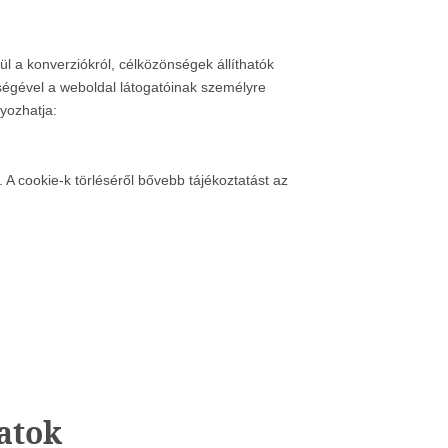
 a konverziókról, célközönségek állíthatók
tségével a weboldal látogatóinak személyre
nyozhatja:
 cookie-k törléséről bővebb tájékoztatást az
datok