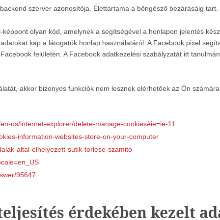
ó backend szerver azonosítója. Élettartama a böngésző bezárásáig tart.
képpont olyan kód, amelynek a segítségével a honlapon jelentés készül
i adatokat kap a látogatók honlap használatáról. A Facebook pixel segí
a Facebook felületén. A Facebook adatkezelési szabályzatát itt tanulmá
atát, akkor bizonyos funkciók nem lesznek elérhetőek az Ön számára. A
/en-us/internet-explorer/delete-manage-cookies#ie=ie-11
ookies-information-websites-store-on-your-computer
alak-altal-elhelyezett-sutik-torlese-szamito
locale=en_US
nswer/95647
teljesítés érdekében kezelt a