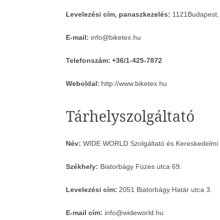
Levelezési cím, panaszkezelés:
1121Budapest, 
E-mail:
info@biketex.hu
Telefonszám:
+36/1-425-7872
Weboldal:
http://www.biketex.hu
Tárhelyszolgáltató
Név:
WIDE WORLD Szolgáltató és Kereskedelmi K
Székhely:
Biatorbágy Füzes utca 69.
Levelezési cím:
2051 Biatorbágy Határ utca 3.
E-mail cím:
info@wideworld.hu