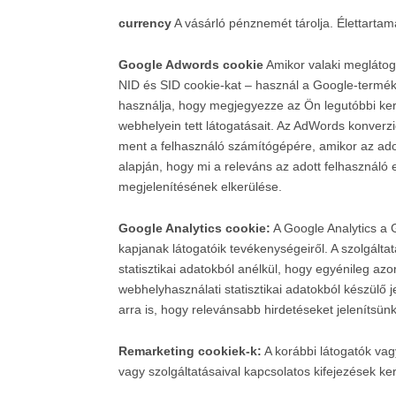
currency
A vásárló pénznemét tárolja. Élettartam
Google Adwords cookie
Amikor valaki meglátoga
NID és SID cookie-kat – használ a Google-terméke
használja, hogy megjegyezze az Ön legutóbbi kere
webhelyein tett látogatásait. Az AdWords konverz
ment a felhasználó számítógépére, amikor az adot
alapján, hogy mi a releváns az adott felhasználó 
megjelenítésének elkerülése.
Google Analytics cookie:
A Google Analytics a 
kapjanak látogatóik tevékenységeiről. A szolgálta
statisztikai adatokból anélkül, hogy egyénileg az
webhelyhasználati statisztikai adatokból készülő 
arra is, hogy relevánsabb hirdetéseket jeleníts
Remarketing cookiek-k:
A korábbi látogatók vag
vagy szolgáltatásaival kapcsolatos kifejezések k