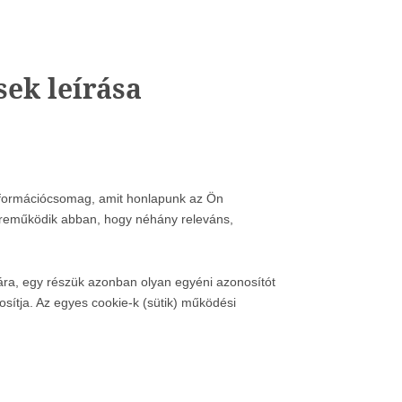
ek leírása
 információcsomag, amit honlapunk az Ön
özreműködik abban, hogy néhány releváns,
ára, egy részük azonban olyan egyéni azonosítót
osítja. Az egyes cookie-k (sütik) működési