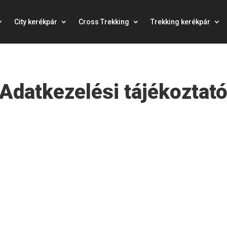
City kerékpár
Cross Trekking
Trekking kerékpár
Adatkezelési tájékoztat