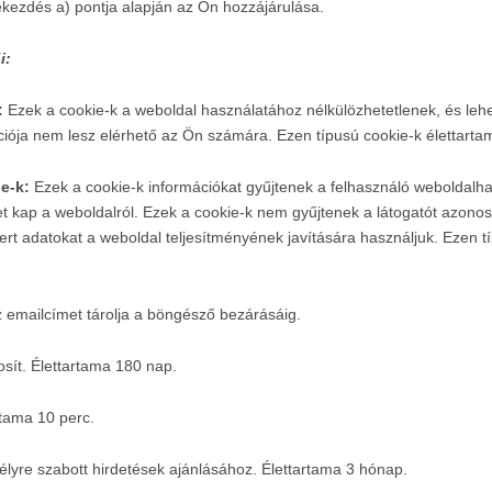
bekezdés a) pontja alapján az Ön hozzájárulása.
i:
:
Ezek a cookie-k a weboldal használatához nélkülözhetetlenek, és lehe
ciója nem lesz elérhető az Ön számára. Ezen típusú cookie-k élettarta
ie-k:
Ezek a cookie-k információkat gyűjtenek a felhasználó weboldalha
 kap a weboldalról. Ezek a cookie-k nem gyűjtenek a látogatót azonosít
rt adatokat a weboldal teljesítményének javítására használjuk. Ezen tí
 emailcímet tárolja a böngésző bezárásáig.
sít. Élettartama 180 nap.
rtama 10 perc.
lyre szabott hirdetések ajánlásához. Élettartama 3 hónap.