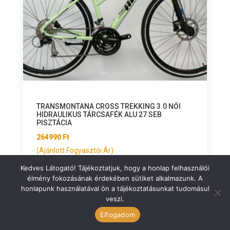
TRANSMONTANA CROSS TREKKING 3.0 NŐI
HIDRAULIKUS TÁRCSAFÉK ALU 27 SEB
PISZTÁCIA
264990
Ft
(Ajánlott Fogyasztói Ár)
Opciók választása
Kedves Látogató! Tájékoztatjuk, hogy a honlap felhasználói
élmény fokozásának érdekében sütiket alkalmazunk. A
honlapunk használatával ön a tájékoztatásunkat tudomásul
veszi.
Elfogadom