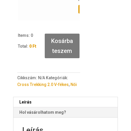
Várólistához adás
Items
:
0
Kosárba
Total
:
0 Ft
teszem
0
I
t
e
Cikkszám:
N/A
Kategóriák:
m
Cross Trekking 2.0 V-fékes
,
Női
s
.
Y
Leírás
o
Hol vásárolhatom meg?
u
r
t
Leírás