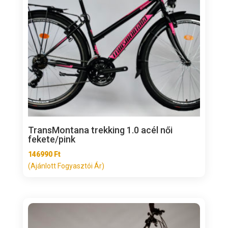
TransMontana trekking 1.0 acél női
fekete/pink
146990
Ft
(Ajánlott Fogyasztói Ár)