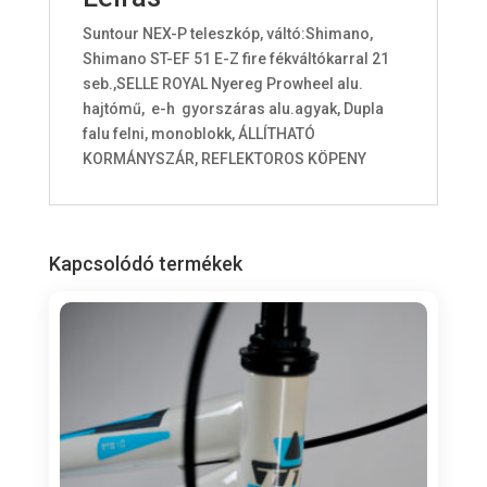
o
Suntour NEX-P teleszkóp, váltó:Shimano,
t
Shimano ST-EF 51 E-Z fire fékváltókarral 21
a
seb.,SELLE ROYAL Nyereg Prowheel alu.
l
hajtómű, e-h gyorszáras alu.agyak, Dupla
i
falu felni, monoblokk, ÁLLÍTHATÓ
s
KORMÁNYSZÁR, REFLEKTOROS KÖPENY
0
F
t
Kapcsolódó termékek