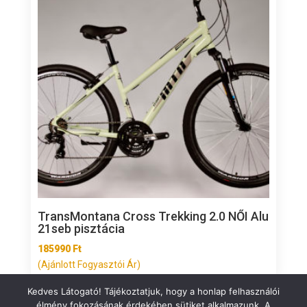
TransMontana Cross Trekking 2.0 NŐI Alu
21seb pisztácia
185990
Ft
(Ajánlott Fogyasztói Ár)
Kedves Látogató! Tájékoztatjuk, hogy a honlap felhasználói
élmény fokozásának érdekében sütiket alkalmazunk. A