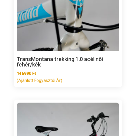
TransMontana trekking 1.0 acél női
fehér/kék
146990
Ft
(Ajánlott Fogyasztói Ár)