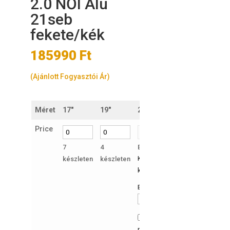
2.0 NŐI Alu
21seb
fekete/kék
185990
Ft
(Ajánlott Fogyasztói Ár)
Méret
17"
19"
21"
Price
7
4
Elfogyott
készleten
készleten
Kérek értesítést, ha ismét
készleten lesz a termék:
Email Address
Hozzájárulok az e-
mailes értesítéshez.