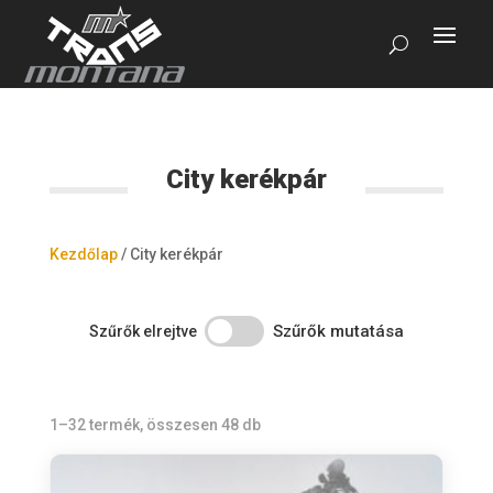
City kerékpár
Kezdőlap
/
City kerékpár
Szűrők mutatása
Szűrők elrejtve
1–32 termék, összesen 48 db