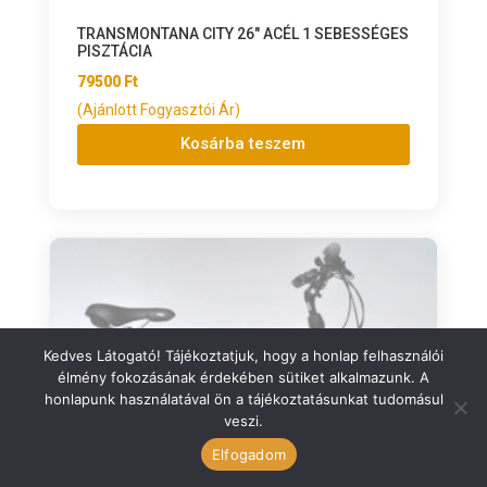
TRANSMONTANA CITY 26″ ACÉL 1 SEBESSÉGES
PISZTÁCIA
79500
Ft
(Ajánlott Fogyasztói Ár)
Kosárba teszem
Kedves Látogató! Tájékoztatjuk, hogy a honlap felhasználói
élmény fokozásának érdekében sütiket alkalmazunk. A
honlapunk használatával ön a tájékoztatásunkat tudomásul
veszi.
Elfogadom