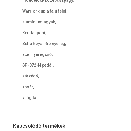
monoblock középcsapágy,
Warrior dupla falú felni,
alumínium agyak,
Kenda gumi,
Selle Royal Rio nyereg,
acél nyeregcső,
SP-872-N pedál,
sárvédő,
kosár,
világítás.
Kapcsolódó termékek