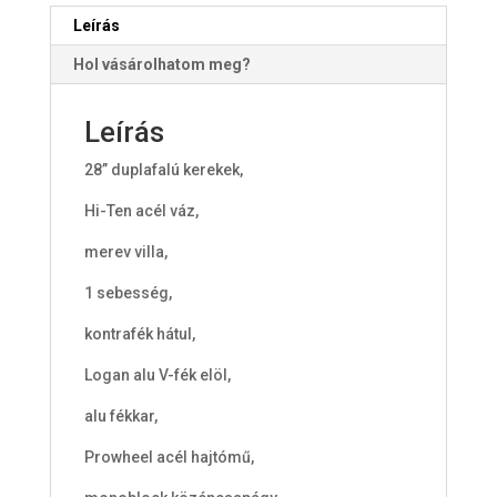
Leírás
Hol vásárolhatom meg?
Leírás
28” duplafalú kerekek,
Hi-Ten acél váz,
merev villa,
1 sebesség,
kontrafék hátul,
Logan alu V-fék elöl,
alu fékkar,
Prowheel acél hajtómű,