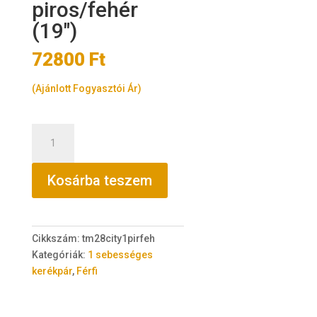
piros/fehér
(19″)
72800
Ft
(Ajánlott Fogyasztói Ár)
Trans
Montana
City
Kosárba teszem
28"
acél
1
sebességes
Cikkszám:
tm28city1pirfeh
piros/fehér
Kategóriák:
1 sebességes
(19")
kerékpár
,
Férfi
mennyiség