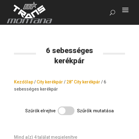
6 sebességes
kerékpár
Kezdőlap
/
City kerékpár
/
28” City kerékpár
/
6
sebességes kerékpár
Szűrők mutatása
Szűrők elrejtve
Mind a(z) 4 találat megjelenítve