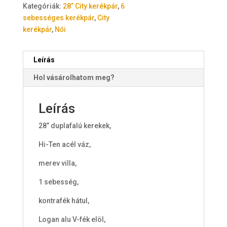
Kategóriák:
28” City kerékpár
,
6
sebességes kerékpár
,
City
kerékpár
,
Női
Leírás
Hol vásárolhatom meg?
Leírás
28” duplafalú kerekek,
Hi-Ten acél váz,
merev villa,
1 sebesség,
kontrafék hátul,
Logan alu V-fék elöl,