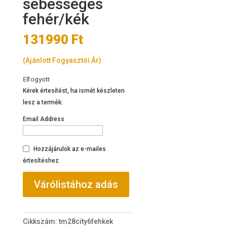
sebességes
fehér/kék
131990
Ft
(Ajánlott Fogyasztói Ár)
Elfogyott
Kérek értesítést, ha ismét készleten
lesz a termék:
Email Address
Hozzájárulok az e-mailes
értesítéshez.
Cikkszám:
tm28city6fehkek