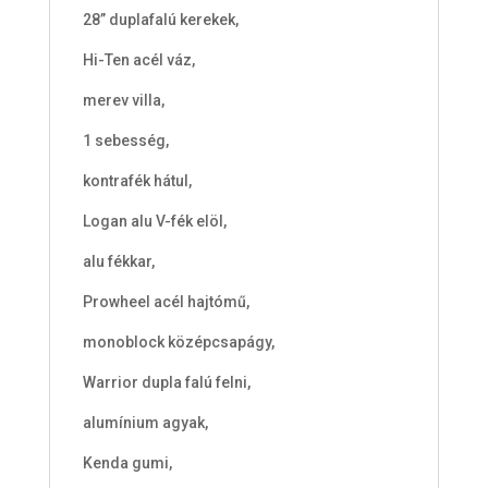
28” duplafalú kerekek,
Hi-Ten acél váz,
merev villa,
1 sebesség,
kontrafék hátul,
Logan alu V-fék elöl,
alu fékkar,
Prowheel acél hajtómű,
monoblock középcsapágy,
Warrior dupla falú felni,
alumínium agyak,
Kenda gumi,