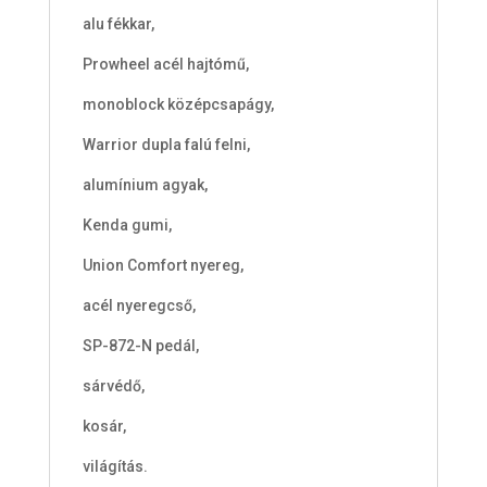
alu fékkar,
Prowheel acél hajtómű,
monoblock középcsapágy,
Warrior dupla falú felni,
alumínium agyak,
Kenda gumi,
Union Comfort nyereg,
acél nyeregcső,
SP-872-N pedál,
sárvédő,
kosár,
világítás.