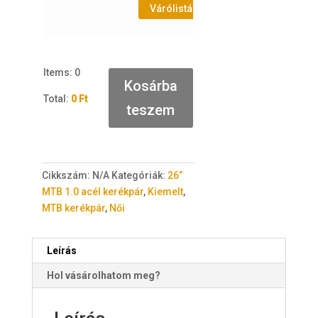
Várólistához adás
Items
:
0
Kosárba
Total
:
0 Ft
teszem
0
I
t
e
Cikkszám:
N/A
Kategóriák:
26”
m
MTB 1.0 acél kerékpár
,
Kiemelt
,
s
MTB kerékpár
,
Női
.
Y
o
Leírás
u
Hol vásárolhatom meg?
r
t
o