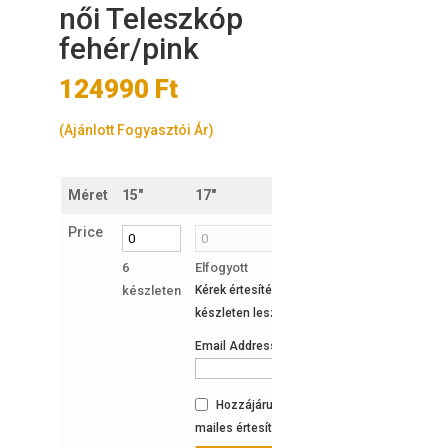
női Teleszkóp
fehér/pink
124990
Ft
(Ajánlott Fogyasztói Ár)
Méret
15"
17"
Price
6
Elfogyott
készleten
Kérek értesítést, ha ismét
készleten lesz a termék:
Email Address
Hozzájárulok az e-
mailes értesítéshez.