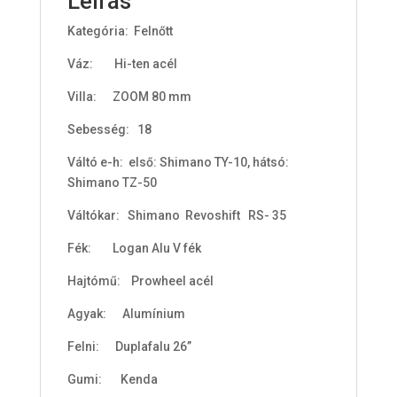
Leírás
t
Kategória: Felnőtt
a
l
Váz: Hi-ten acél
i
s
Villa: ZOOM 80 mm
0
Sebesség: 18
F
Váltó e-h: első: Shimano TY-10, hátsó:
t
Shimano TZ-50
Váltókar: Shimano Revoshift RS- 35
Fék: Logan Alu V fék
Hajtómű: Prowheel acél
Agyak: Alumínium
Felni: Duplafalu 26”
Gumi: Kenda