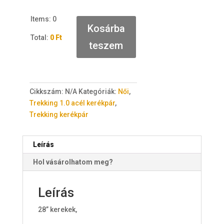
Items
:
0
Kosárba
Total
:
0 Ft
teszem
0
I
t
e
Cikkszám:
N/A
Kategóriák:
Női
,
m
Trekking 1.0 acél kerékpár
,
s
Trekking kerékpár
.
Y
o
Leírás
u
Hol vásárolhatom meg?
r
t
o
Leírás
t
28” kerekek,
a
l