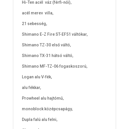
Hi-Ten acél váz (férfi-női),
i
s
acél merev villa,
0
21 sebesség,
F
Shimano E-Z Fire ST-EF51 váltókar,
t
Shimano TZ-30 első váltó,
Shimano TX-31 hátsó váltó,
Shimano MF-TZ-06 fogaskoszorú,
Logan alu V-fék,
alu fékkar,
Prowheel alu hajtómű,
monoblock középcsapágy,
Dupla falú alu felni,