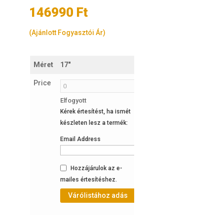
146990
Ft
(Ajánlott Fogyasztói Ár)
Méret
17"
19"
Price
Elfogyott
Elfogyott
Kérek értesítést, ha ismét
Kérek értesítést, ha ismét
készleten lesz a termék:
készleten lesz a termék:
Email Address
Email Address
Hozzájárulok az e-
Hozzájárulok az e-
mailes értesítéshez.
mailes értesítéshez.
Várólistához adás
Várólistához adás