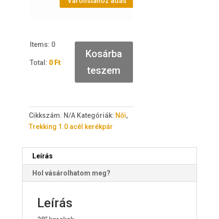
Várólistához adás
Items
:
0
Kosárba
Total
:
0 Ft
teszem
0
I
t
e
Cikkszám:
N/A
Kategóriák:
Női
,
m
Trekking 1.0 acél kerékpár
s
.
Y
Leírás
o
Hol vásárolhatom meg?
u
r
t
Leírás
o