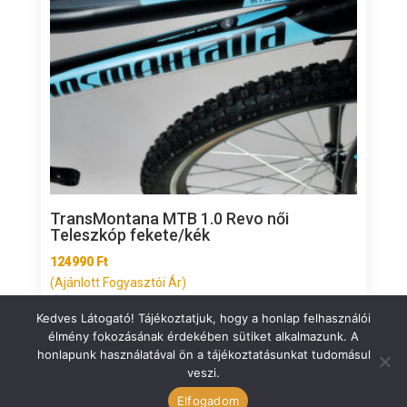
TransMontana MTB 1.0 Revo női
Teleszkóp fekete/kék
124990
Ft
(Ajánlott Fogyasztói Ár)
Kedves Látogató! Tájékoztatjuk, hogy a honlap felhasználói
élmény fokozásának érdekében sütiket alkalmazunk. A
honlapunk használatával ön a tájékoztatásunkat tudomásul
veszi.
ÁSZF
Elfogadom