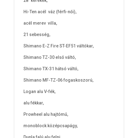
28” kerekek,
t
a
Hi-Ten acél váz (férfi-női),
l
i
acél merev villa,
s
21 sebesség,
0
Shimano E-Z Fire ST-EF51 váltókar,
F
t
Shimano TZ-30 első váltó,
Shimano TX-31 hátsó váltó,
Shimano MF-TZ-06 fogaskoszorú,
Logan alu V-fék,
alu fékkar,
Prowheel alu hajtómű,
monoblock középcsapágy,
Dupla falú alu felni,