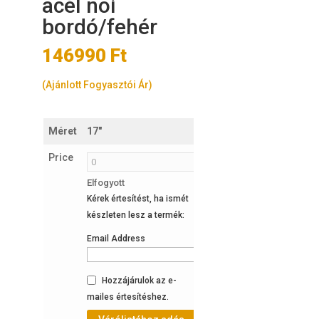
acél nöi
bordó/fehér
146990
Ft
(Ajánlott Fogyasztói Ár)
Méret
17"
19"
Price
Elfogyott
1
Kérek értesítést, ha ismét
készleten
készleten lesz a termék:
Email Address
Hozzájárulok az e-
mailes értesítéshez.