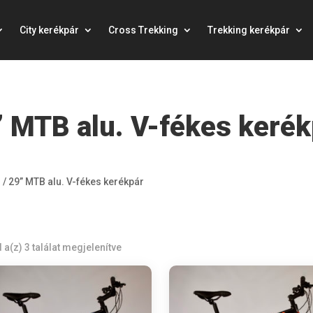
City kerékpár
Cross Trekking
Trekking kerékpár
” MTB alu. V-fékes kerék
r
/
29” MTB alu. V-fékes kerékpár
 a(z) 3 találat megjelenítve