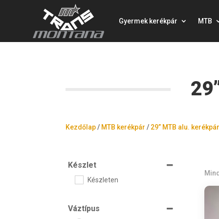
Gyermek kerékpár
MTB
29
Kezdőlap
/
MTB kerékpár
/
29” MTB alu. kerékpá
Készlet
Mind
Készleten
Váztípus