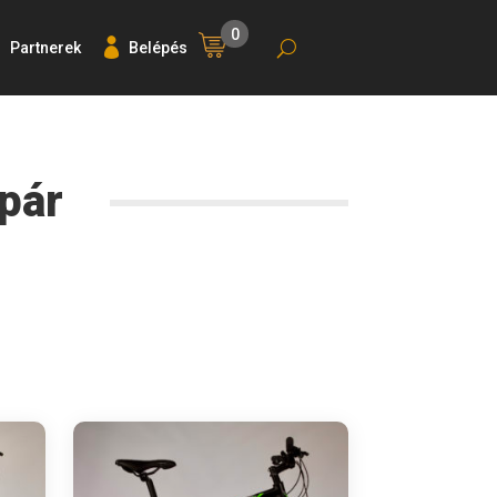
0
Partnerek
Belépés
pár