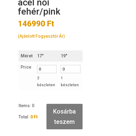
acél női
fehér/pink
146990
Ft
(Ajánlott Fogyasztói Ár)
Méret
17"
19"
Price
2
1
készleten
készleten
Items
:
0
Kosárba
Total
:
0 Ft
teszem
0
I