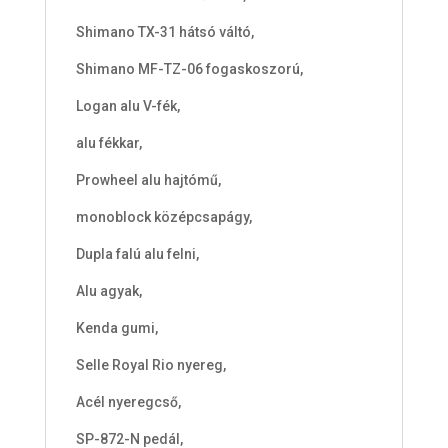
Shimano TX-31 hátsó váltó,
Shimano MF-TZ-06 fogaskoszorú,
Logan alu V-fék,
alu fékkar,
Prowheel alu hajtómű,
monoblock középcsapágy,
Dupla falú alu felni,
Alu agyak,
Kenda gumi,
Selle Royal Rio nyereg,
Acél nyeregcső,
SP-872-N pedál,