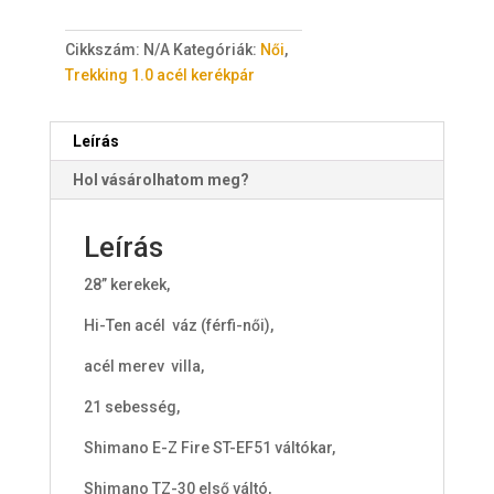
t
e
Cikkszám:
N/A
Kategóriák:
Női
,
m
Trekking 1.0 acél kerékpár
s
.
Y
Leírás
o
Hol vásárolhatom meg?
u
r
t
Leírás
o
28” kerekek,
t
a
Hi-Ten acél váz (férfi-női),
l
i
acél merev villa,
s
21 sebesség,
0
Shimano E-Z Fire ST-EF51 váltókar,
F
t
Shimano TZ-30 első váltó,