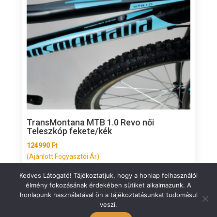
TransMontana MTB 1.0 Revo női
Teleszkóp fekete/kék
124990
Ft
(Ajánlott Fogyasztói Ár)
Kedves Látogató! Tájékoztatjuk, hogy a honlap felhasználói
élmény fokozásának érdekében sütiket alkalmazunk. A
honlapunk használatával ön a tájékoztatásunkat tudomásul
veszi.
ÁSZF