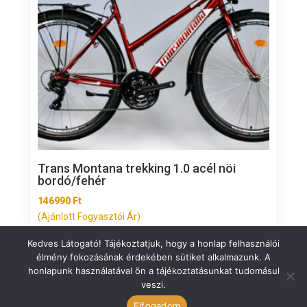
Trans Montana trekking 1.0 acél nöi
bordó/fehér
146990
Ft
(Ajánlott Fogyasztói Ár)
Kedves Látogató! Tájékoztatjuk, hogy a honlap felhasználói
élmény fokozásának érdekében sütiket alkalmazunk. A
honlapunk használatával ön a tájékoztatásunkat tudomásul
veszi.
ÁSZF
Elfogadom