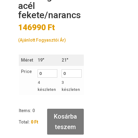
acél
fekete/narancs
146990
Ft
(Ajánlott Fogyasztói Ár)
Méret
19"
21"
Price
4
3
készleten
készleten
Items
:
0
Kosárba
Total
:
0 Ft
teszem
0
I