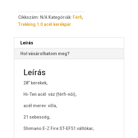
t
e
Cikkszám:
N/A
Kategóriák:
Férfi
,
m
Trekking 1.0 acél kerékpár
s
.
Y
Leírás
o
Hol vásárolhatom meg?
u
r
t
Leírás
o
28” kerekek,
t
a
Hi-Ten acél váz (férfi-női),
l
i
acél merev villa,
s
21 sebesség,
0
Shimano E-Z Fire ST-EF51 váltókar,
F