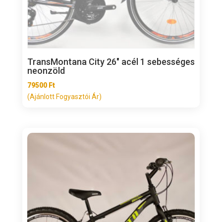
TransMontana City 26″ acél 1 sebességes
neonzöld
79500
Ft
(Ajánlott Fogyasztói Ár)