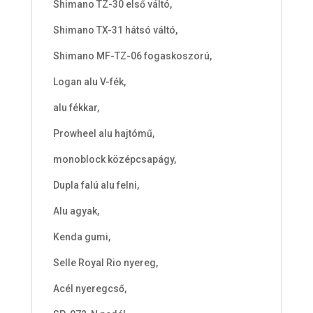
t
Shimano TZ-30 első váltó,
Shimano TX-31 hátsó váltó,
Shimano MF-TZ-06 fogaskoszorú,
Logan alu V-fék,
alu fékkar,
Prowheel alu hajtómű,
monoblock középcsapágy,
Dupla falú alu felni,
Alu agyak,
Kenda gumi,
Selle Royal Rio nyereg,
Acél nyeregcső,