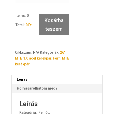
Items
:
0
Kosárba
Total
:
0 Ft
teszem
0
I
t
e
Cikkszám:
N/A
Kategóriák:
26”
m
MTB 1.0 acél kerékpár
,
Férfi
,
MTB
s
kerékpár
.
Y
o
Leírás
u
Hol vásárolhatom meg?
r
t
o
Leírás
t
Kategória: Felnőtt
a