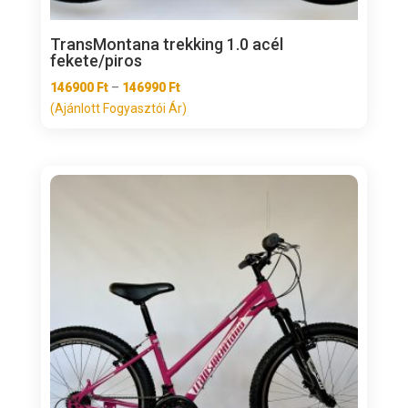
TransMontana trekking 1.0 acél
fekete/piros
Ártartomány:
146900
Ft
–
146990
Ft
146900 Ft
(Ajánlott Fogyasztói Ár)
-
146990 Ft