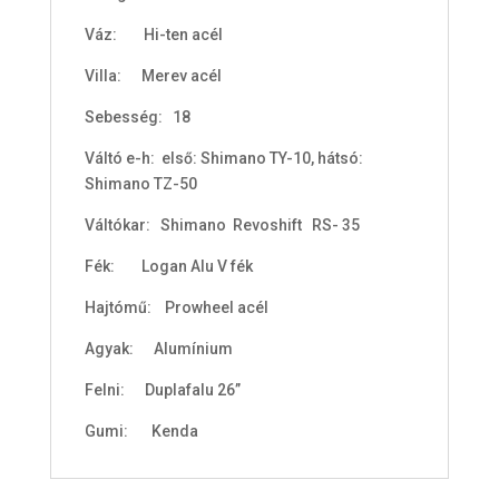
l
Váz: Hi-ten acél
i
s
Villa: Merev acél
0
Sebesség: 18
F
Váltó e-h: első: Shimano TY-10, hátsó:
t
Shimano TZ-50
Váltókar: Shimano Revoshift RS- 35
Fék: Logan Alu V fék
Hajtómű: Prowheel acél
Agyak: Alumínium
Felni: Duplafalu 26”
Gumi: Kenda