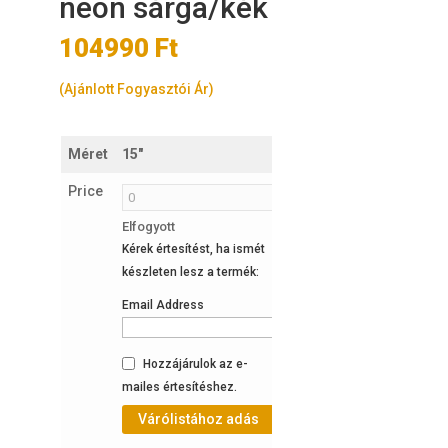
neon sárga/kék
104990
Ft
(Ajánlott Fogyasztói Ár)
Méret
15"
17"
Price
Elfogyott
Elfogyott
Kérek értesítést, ha ismét
Kérek értesítést, ha ismét
készleten lesz a termék:
készleten lesz a termék:
Email Address
Email Address
Hozzájárulok az e-
Hozzájárulok az e-
mailes értesítéshez.
mailes értesítéshez.
Várólistához adás
Várólistához adás