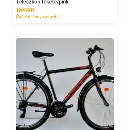
Teleszkóp fekete/pink
124990
Ft
(Ajánlott Fogyasztói Ár)