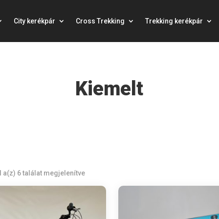
City kerékpár
Cross Trekking
Trekking kerékpár
Kiemelt
 a(z) 6 találat megjelenítve