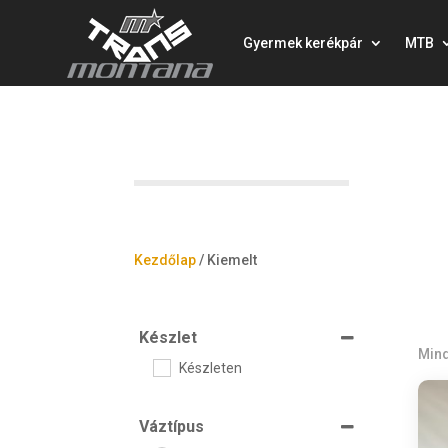
Gyermek kerékpár
MTB
Kezdőlap
/
Kiemelt
Készlet
Mind
Készleten
Váztípus