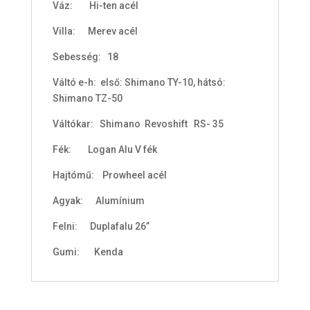
Váz: Hi-ten acél
i
s
Villa: Merev acél
0
Sebesség: 18
F
Váltó e-h: első: Shimano TY-10, hátsó:
t
Shimano TZ-50
Váltókar: Shimano Revoshift RS- 35
Fék: Logan Alu V fék
Hajtómű: Prowheel acél
Agyak: Alumínium
Felni: Duplafalu 26”
Gumi: Kenda