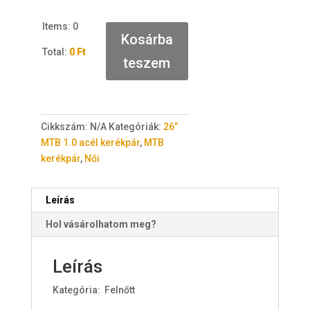
Items
:
0
Kosárba
Total
:
0 Ft
teszem
0
I
t
e
Cikkszám:
N/A
Kategóriák:
26”
m
MTB 1.0 acél kerékpár
,
MTB
s
kerékpár
,
Női
.
Y
o
Leírás
u
Hol vásárolhatom meg?
r
t
o
Leírás
t
Kategória: Felnőtt
a
l