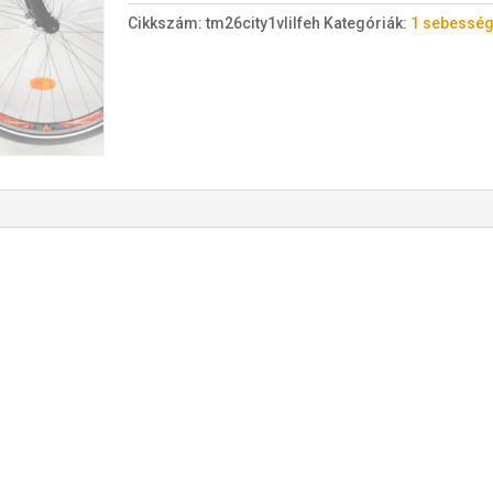
acél
Cikkszám:
tm26city1vlilfeh
Kategóriák:
1 sebesség
1
sebességes
világos
lila/fehér
(17")
mennyiség