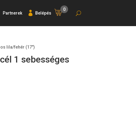
0
Partnerek
Belépés
s lila/fehér (17″)
acél 1 sebességes