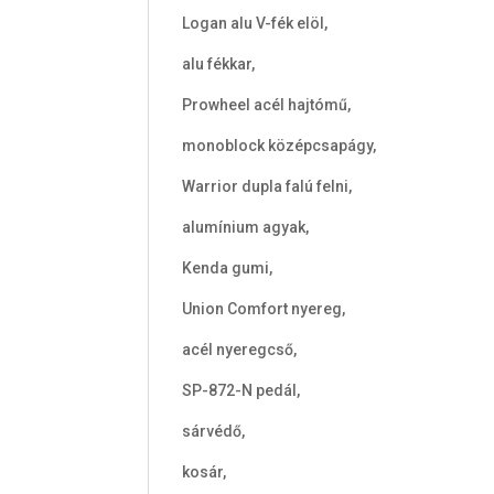
Logan alu V-fék elöl,
alu fékkar,
Prowheel acél hajtómű,
monoblock középcsapágy,
Warrior dupla falú felni,
alumínium agyak,
Kenda gumi,
Union Comfort nyereg,
acél nyeregcső,
SP-872-N pedál,
sárvédő,
kosár,