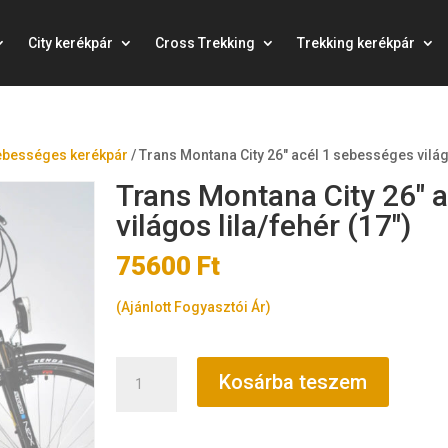
City kerékpár
Cross Trekking
Trekking kerékpár
ebességes kerékpár
/
Trans Montana City 26″ acél 1 sebességes világo
Trans Montana City 26″ 
világos lila/fehér (17″)
75600
Ft
(Ajánlott Fogyasztói Ár)
Trans
Kosárba teszem
Montana
City
26"