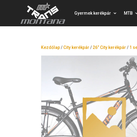
Gyermek kerékpár
MTB
Kezdőlap
/
City kerékpár
/
26” City kerékpár
/
1 s