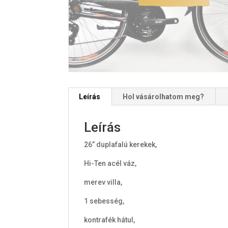
Leírás
Hol vásárolhatom meg?
Leírás
26” duplafalú kerekek,
Hi-Ten acél váz,
merev villa,
1 sebesség,
kontrafék hátul,