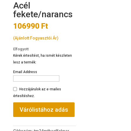
Acél
fekete/narancs
106990
Ft
(Ajánlott Fogyasztói Ár)
Elfogyott
Kérek értesítést, ha ismét készleten
lesz a termék:
Email Address
Hozzájárulok az e-mailes
értesítéshez.
Cikkszám:
tm24mtbacffeknar