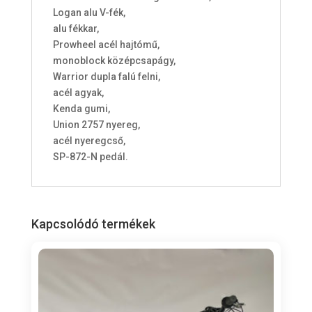
Logan alu V-fék,
alu fékkar,
Prowheel acél hajtómű,
monoblock középcsapágy,
Warrior dupla falú felni,
acél agyak,
Kenda gumi,
Union 2757 nyereg,
acél nyeregcső,
SP-872-N pedál.
Kapcsolódó termékek