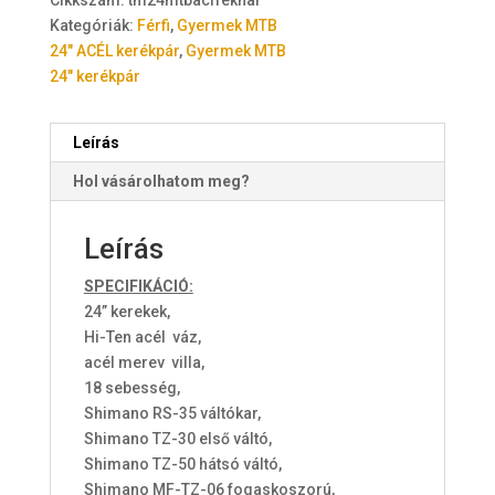
Kategóriák:
Férfi
,
Gyermek MTB
24" ACÉL kerékpár
,
Gyermek MTB
24" kerékpár
Leírás
Hol vásárolhatom meg?
Leírás
SPECIFIKÁCIÓ:
24” kerekek,
Hi-Ten acél váz,
acél merev villa,
18 sebesség,
Shimano RS-35 váltókar,
Shimano TZ-30 első váltó,
Shimano TZ-50 hátsó váltó,
Shimano MF-TZ-06 fogaskoszorú,