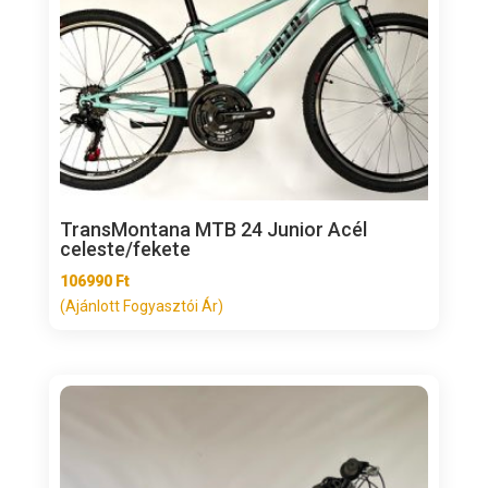
TransMontana MTB 24 Junior Acél
celeste/fekete
106990
Ft
(Ajánlott Fogyasztói Ár)