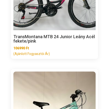
TransMontana MTB 24 Junior Leány Acél
fekete/pink
106990
Ft
(Ajánlott Fogyasztói Ár)