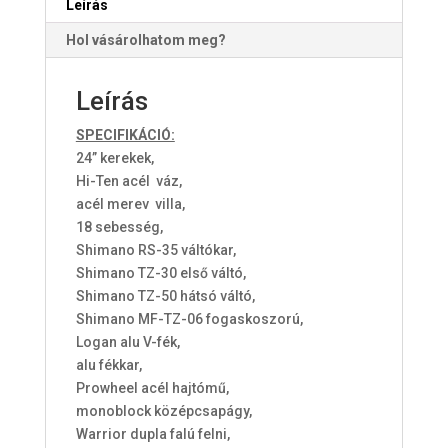
Leírás
Hol vásárolhatom meg?
Leírás
SPECIFIKÁCIÓ:
24” kerekek,
Hi-Ten acél váz,
acél merev villa,
18 sebesség,
Shimano RS-35 váltókar,
Shimano TZ-30 első váltó,
Shimano TZ-50 hátsó váltó,
Shimano MF-TZ-06 fogaskoszorú,
Logan alu V-fék,
alu fékkar,
Prowheel acél hajtómű,
monoblock középcsapágy,
Warrior dupla falú felni,