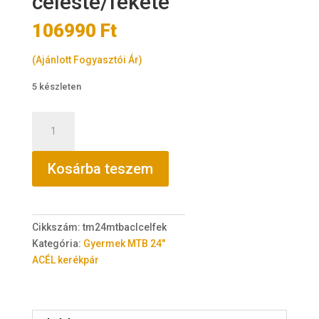
celeste/fekete
106990
Ft
(Ajánlott Fogyasztói Ár)
5 készleten
TransMontana
MTB
24
Kosárba teszem
Junior
Leány
Acél
celeste/fekete
Cikkszám:
tm24mtbaclcelfek
mennyiség
Kategória:
Gyermek MTB 24"
ACÉL kerékpár