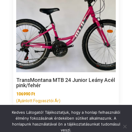
TransMontana MTB 24 Junior Leány Acél
pink/fehér
106990
Ft
(Ajánlott Fogyasztói Ár)
Kedves Látogató! Tájékoztatjuk, hogy a honlap felhasználói
élmény fokozásának érdekében sütiket alkalmazunk. A
honlapunk használatával ön a tájékoztatásunkat tudomásul
veszi.