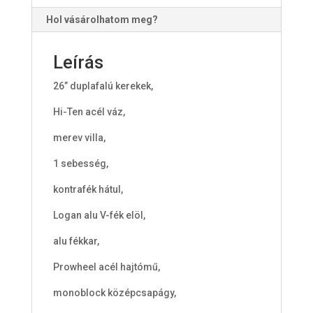
Hol vásárolhatom meg?
Leírás
26” duplafalú kerekek,
Hi-Ten acél váz,
merev villa,
1 sebesség,
kontrafék hátul,
Logan alu V-fék elöl,
alu fékkar,
Prowheel acél hajtómű,
monoblock középcsapágy,