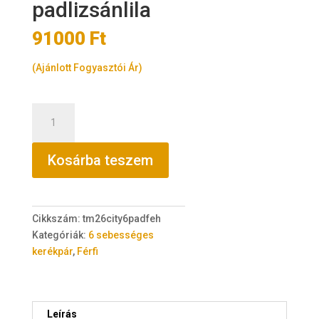
padlizsánlila
91000
Ft
(Ajánlott Fogyasztói Ár)
TransMontana
City
26"
Kosárba teszem
acél
6
sebességes
padlizsánlila
Cikkszám:
tm26city6padfeh
mennyiség
Kategóriák:
6 sebességes
kerékpár
,
Férfi
Leírás