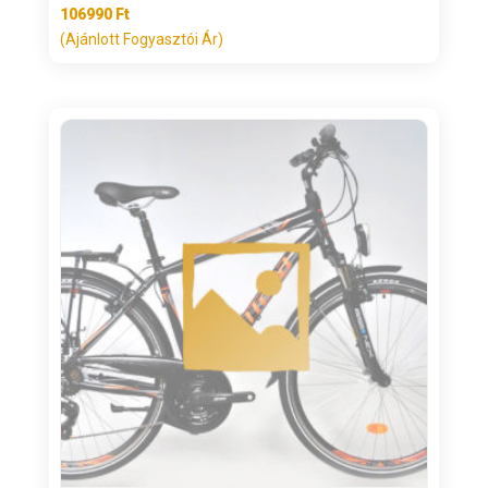
106990
Ft
(Ajánlott Fogyasztói Ár)