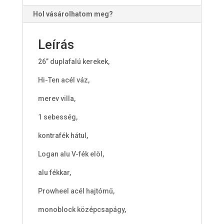
Hol vásárolhatom meg?
Leírás
26” duplafalú kerekek,
Hi-Ten acél váz,
merev villa,
1 sebesség,
kontrafék hátul,
Logan alu V-fék elöl,
alu fékkar,
Prowheel acél hajtómű,
monoblock középcsapágy,