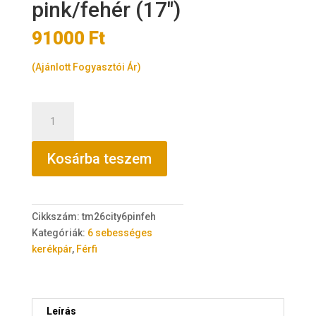
pink/fehér (17″)
91000
Ft
(Ajánlott Fogyasztói Ár)
TransMontana
City
26"
Kosárba teszem
acél
6
sebességes
pink/fehér
Cikkszám:
tm26city6pinfeh
(17")
Kategóriák:
6 sebességes
mennyiség
kerékpár
,
Férfi
Leírás