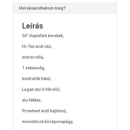
Hol vásárolhatom meg?
Leírás
26” duplafalú kerekek,
Hi-Ten acél váz,
merev villa,
1 sebesség,
kontrafék hátul,
Logan alu V-fék elöl,
alu fékkar,
Prowheel acél hajtómű,
monoblock középcsapágy,