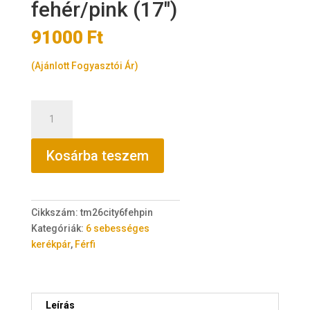
fehér/pink (17″)
91000
Ft
(Ajánlott Fogyasztói Ár)
TransMontana
City
26"
Kosárba teszem
acél
6
sebességes
fehér/pink
Cikkszám:
tm26city6fehpin
(17")
Kategóriák:
6 sebességes
mennyiség
kerékpár
,
Férfi
Leírás