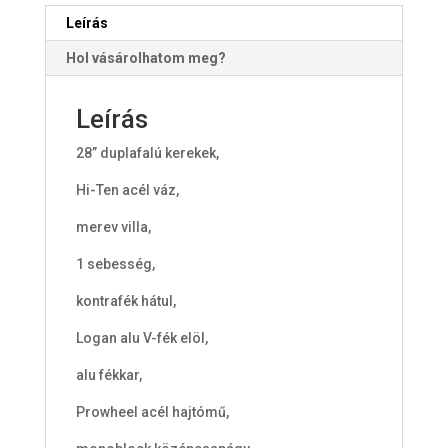
Leírás
Hol vásárolhatom meg?
Leírás
28” duplafalú kerekek,
Hi-Ten acél váz,
merev villa,
1 sebesség,
kontrafék hátul,
Logan alu V-fék elöl,
alu fékkar,
Prowheel acél hajtómű,