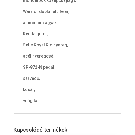
monoblock középcsapágy,
Warrior dupla falú felni,
alumínium agyak,
Kenda gumi,
Selle Royal Rio nyereg,
acél nyeregcső,
SP-872-N pedál,
sárvédő,
kosár,
világítás.
Kapcsolódó termékek