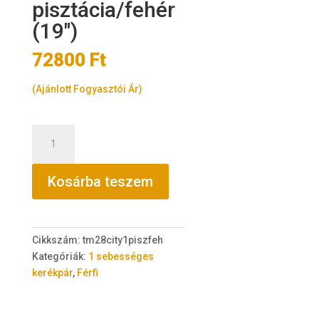
pisztácia/fehér
(19″)
72800
Ft
(Ajánlott Fogyasztói Ár)
Trans
Montana
City
Kosárba teszem
28"
acél
1
sebességes
Cikkszám:
tm28city1piszfeh
pisztácia/fehér
Kategóriák:
1 sebességes
(19")
kerékpár
,
Férfi
mennyiség