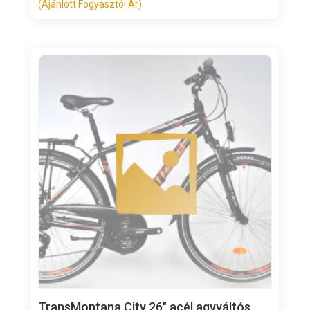
(Ajánlott Fogyasztói Ár)
TransMontana City 26″ acél agyváltós