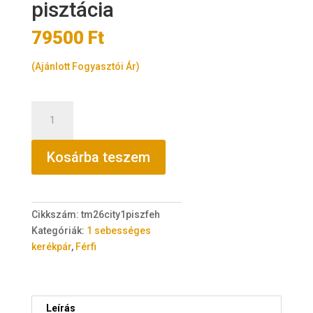
pisztácia
79500
Ft
(Ajánlott Fogyasztói Ár)
TransMontana
City
26"
Kosárba teszem
acél
1
sebességes
pisztácia
Cikkszám:
tm26city1piszfeh
mennyiség
Kategóriák:
1 sebességes
kerékpár
,
Férfi
Leírás