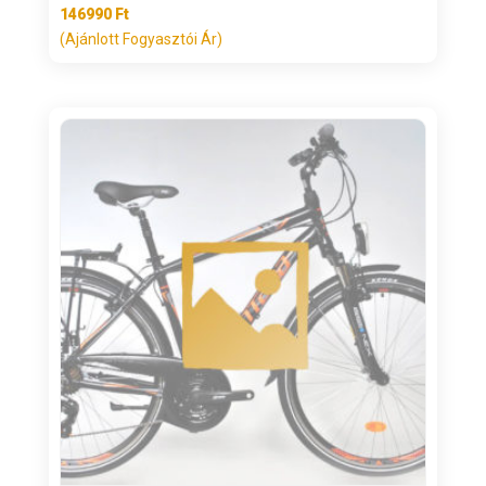
146990
Ft
(Ajánlott Fogyasztói Ár)