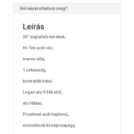
Hol vásárolhatom meg?
Leírás
26” duplafalú kerekek,
Hi-Ten acél váz,
merev villa,
1 sebesség,
kontrafék hátul,
Logan alu V-fék elöl,
alu fékkar,
Prowheel acél hajtómű,
monoblock középcsapágy,