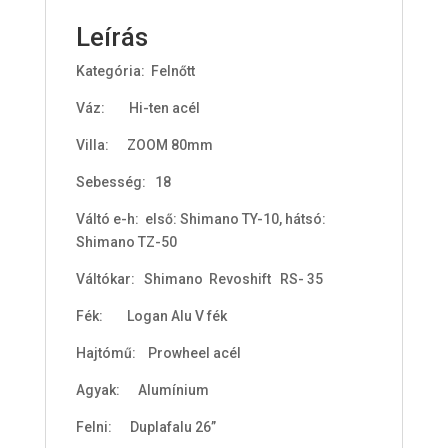
t
o
Leírás
t
Kategória: Felnőtt
a
l
Váz: Hi-ten acél
i
s
Villa: ZOOM 80mm
0
Sebesség: 18
F
Váltó e-h: első: Shimano TY-10, hátsó:
t
Shimano TZ-50
Váltókar: Shimano Revoshift RS- 35
Fék: Logan Alu V fék
Hajtómű: Prowheel acél
Agyak: Alumínium
Felni: Duplafalu 26”