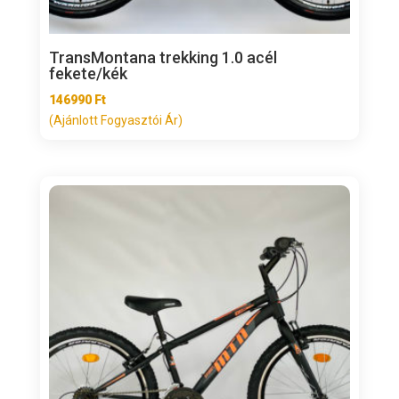
TransMontana trekking 1.0 acél
fekete/kék
146990
Ft
(Ajánlott Fogyasztói Ár)