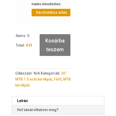
mailes értesítéshez.
Várólistához adás
Items
:
0
Kosárba
Total
:
0 Ft
teszem
0
I
t
e
Cikkszám:
N/A
Kategóriák:
26”
m
MTB 1.0 acél kerékpár
,
Férfi
,
MTB
s
kerékpár
.
Y
o
Leírás
u
Hol vásárolhatom meg?
r