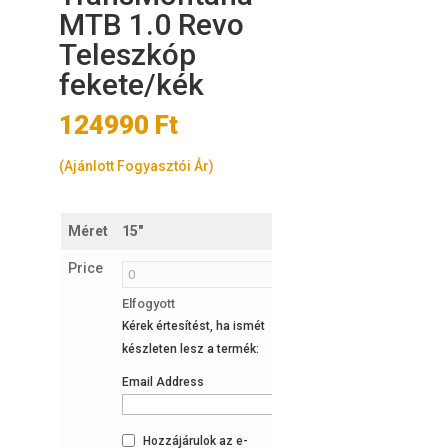
MTB 1.0 Revo
Teleszkóp
fekete/kék
124990
Ft
(Ajánlott Fogyasztói Ár)
Méret
15"
17"
Price
Elfogyott
4
Kérek értesítést, ha ismét
készleten
készleten lesz a termék:
Email Address
Hozzájárulok az e-