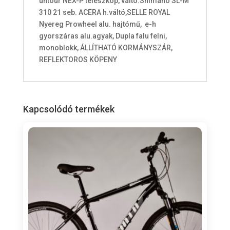
untour NEX-P teleszkóp, váltó:Shimano SL-M
t
310 21 seb. ACERA h.váltó,SELLE ROYAL
a
Nyereg Prowheel alu. hajtómű, e-h
l
gyorszáras alu.agyak, Dupla falu felni,
i
monoblokk, ÁLLÍTHATÓ KORMÁNYSZÁR,
s
REFLEKTOROS KÖPENY
0
F
t
Kapcsolódó termékek