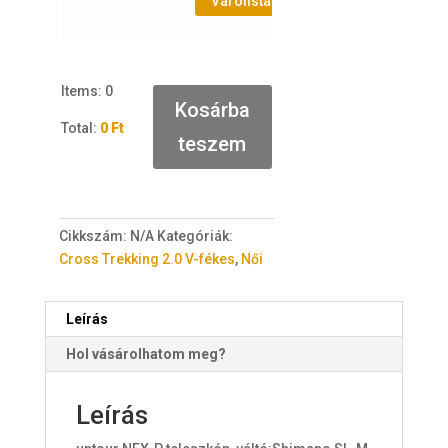
Várólistához adás
Várólistá
Items
:
0
Kosárba
Total
:
0 Ft
teszem
0
I
t
e
Cikkszám:
N/A
Kategóriák:
m
Cross Trekking 2.0 V-fékes
,
Női
s
.
Y
Leírás
o
Hol vásárolhatom meg?
u
r
t
Leírás
o