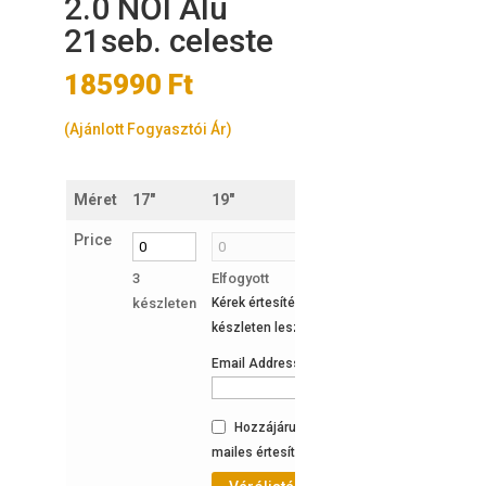
2.0 NŐI Alu
21seb. celeste
185990
Ft
(Ajánlott Fogyasztói Ár)
Méret
17"
19"
21"
Price
3
Elfogyott
Elfogyott
készleten
Kérek értesítést, ha ismét
Kérek értesíté
készleten lesz a termék:
készleten lesz
Email Address
Email Addres
Hozzájárulok az e-
Hozzájárul
mailes értesítéshez.
mailes értesít