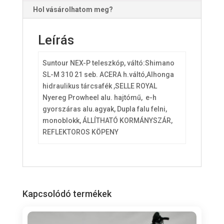
Hol vásárolhatom meg?
r
t
o
Leírás
t
a
Suntour NEX-P teleszkóp, váltó:Shimano
l
SL-M 310 21 seb. ACERA h.váltó,Alhonga
i
hidraulikus tárcsafék ,SELLE ROYAL
s
Nyereg Prowheel alu. hajtómű, e-h
0
gyorszáras alu.agyak, Dupla falu felni,
monoblokk, ÁLLÍTHATÓ KORMÁNYSZÁR,
F
REFLEKTOROS KÖPENY
t
Kapcsolódó termékek