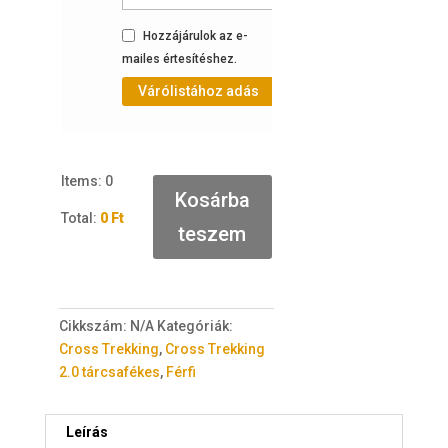
Hozzájárulok az e-
Hozzájárulok az e-
mailes értesítéshez.
mailes értesítéshez.
Várólistához adás
Várólistához adás
Items
:
0
Kosárba
Total
:
0 Ft
teszem
0
I
t
e
Cikkszám:
N/A
Kategóriák:
m
Cross Trekking
,
Cross Trekking
s
2.0 tárcsafékes
,
Férfi
.
Y
o
Leírás
u