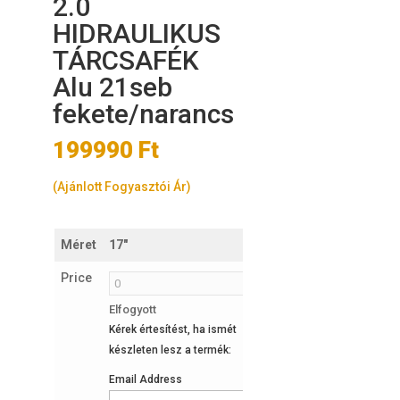
2.0
HIDRAULIKUS
TÁRCSAFÉK
Alu 21seb
fekete/narancs
199990
Ft
(Ajánlott Fogyasztói Ár)
Méret
17"
19"
Price
Elfogyott
Elfogyott
Kérek értesítést, ha ismét
Kérek értesítést, ha ismét
készleten lesz a termék:
készleten lesz a termék:
Email Address
Email Address