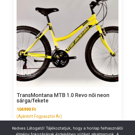
TransMontana MTB 1.0 Revo női neon
sárga/fekete
104990
Ft
(Ajánlott Fogyasztói Ár)
Kedves Látogató! Tájékoztatjuk, hogy a honlap felhasználói
élmény fokozásának érdekében sütiket alkalmazunk. A