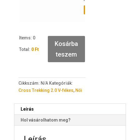
Várólistához adás
Items
:
0
Kosárba
Total
:
0 Ft
teszem
0
I
t
e
Cikkszám:
N/A
Kategóriák:
m
Cross Trekking 2.0 V-fékes
,
Női
s
.
Y
Leírás
o
Hol vásárolhatom meg?
u
r
t
Leírás