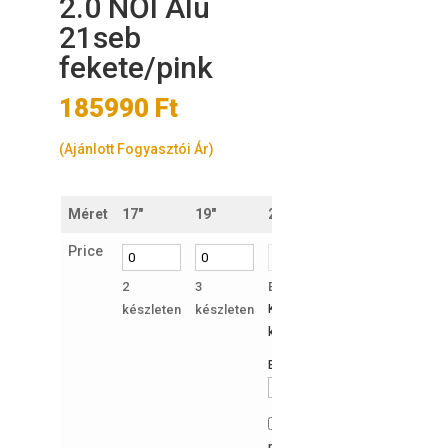
2.0 NŐI Alu
21seb
fekete/pink
185990
Ft
(Ajánlott Fogyasztói Ár)
Méret
17"
19"
21"
Price
2
3
Elfogyott
készleten
készleten
Kérek értesítést, ha ismét
készleten lesz a termék:
Email Address
Hozzájárulok az e-
mailes értesítéshez.