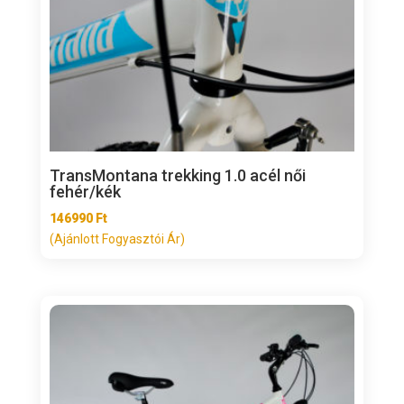
TransMontana trekking 1.0 acél női
fehér/kék
146990
Ft
(Ajánlott Fogyasztói Ár)