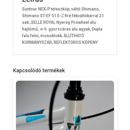
o
Suntour NEX-P teleszkóp, váltó:Shimano,
t
Shimano ST-EF 51 E-Z fire fékváltókarral 21
a
seb.,SELLE ROYAL Nyereg Prowheel alu.
l
hajtómű, e-h gyorszáras alu.agyak, Dupla
i
falu felni, monoblokk, ÁLLÍTHATÓ
s
KORMÁNYSZÁR, REFLEKTOROS KÖPENY
0
F
t
Kapcsolódó termékek