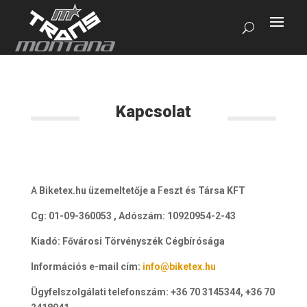
Kapcsolat
A
Biketex.hu üzemeltetője a
F
eszt és Társa
KFT
Cg: 01-09-360053 , Adószám: 10920954-2-43
Kiadó: Fővárosi Törvényszék Cégbírósága
Információs e-mail cím:
info@biketex.hu
Ügyfelszolgálati telefonszám: +36 70 3145344, +36 70