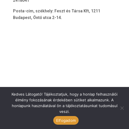
2418041
Posta-cím, székhely: Feszt és Társa Kft, 1211
Budapest, Öntő utca 2-14.
Kedves Látogató! Tájékoztatjuk, hogy a honlap felhasználói
élmény fokozásának érdekében sütiket alkalmazunk. A
honlapunk használatával ön a tájékoztatásunkat tudomásul
veszi.
ÁSZF
Elfogadom