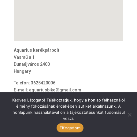
Aquarius kerékpárbolt
Vasmű u 1
Dunaújváros
2400
Hungary
Telefon:
3625420006
E-mail:
aquariusbike@gmail.com
Kedves Látogató! Tájékoztatjuk, hogy a honlap felhasználói
élmény fokozásának érdekében sütiket alkalmazunk. A
honlapunk használatával ön a tájékoztatásunkat tudomásul
veszi.
ÁSZF
Elfogadom