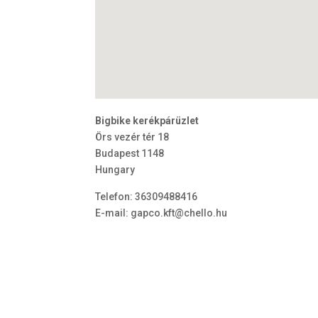
Bigbike kerékpárüzlet
Örs vezér tér 18
Budapest
1148
Hungary
Telefon:
36309488416
E-mail:
gapco.kft@chello.hu