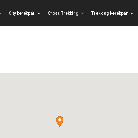
City kerékpár
Cross Trekking
Trekking kerékpár