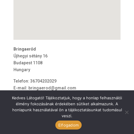
Bringaerőd
Újhegyi sétány 16
Budapest
1108
Hungary
Telefon:
36704202029
E-mail:
bringaerod@gmail.com
Kedves Látogató! Tájékoztatjuk, hogy a honlap felhasználói
élmény fokozásának érdekében sütiket alkalmazunk. A
honlapunk használatával ön a tájékoztatásunkat tudomásul
veszi.
ÁSZF
Elfogadom