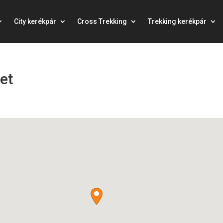
City kerékpár
Cross Trekking
Trekking kerékpár
et