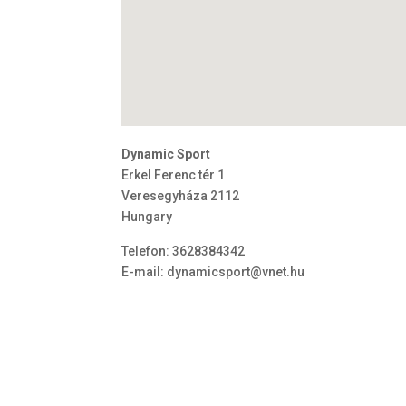
Dynamic Sport
Erkel Ferenc tér 1
Veresegyháza
2112
Hungary
Telefon:
3628384342
E-mail:
dynamicsport@vnet.hu