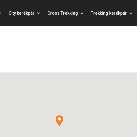
City kerékpár
Cross Trekking
Trekking kerékpár