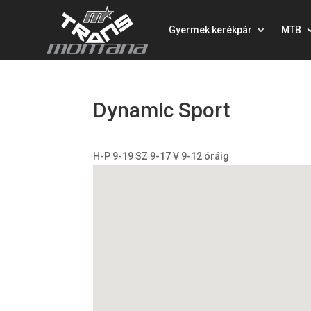
Gyermek kerékpár
MTB
Dynamic Sport
H-P 9-19 SZ 9-17 V 9-12 óráig