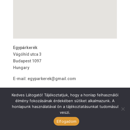
Egypárkerék
Vágóhíd utca 3
Budapest
1097
Hungary
E-mail:
egyparkerek@gmail.com
Kedves Látogató! Tájékoztatjuk, hogy a honlap felhasználói
élmény fokozásának érdekében sütiket alkalmazunk. A
honlapunk használatával ön a tájékoztatásunkat tudomásul
veszi.
ÁSZF
Elfogadom