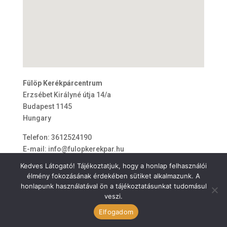
Fülöp Kerékpárcentrum
Erzsébet Királyné útja 14/a
Budapest
1145
Hungary
Telefon:
3612524190
E-mail:
info@fulopkerekpar.hu
Kedves Látogató! Tájékoztatjuk, hogy a honlap felhasználói
élmény fokozásának érdekében sütiket alkalmazunk. A
honlapunk használatával ön a tájékoztatásunkat tudomásul
veszi.
ÁSZF
Elfogadom