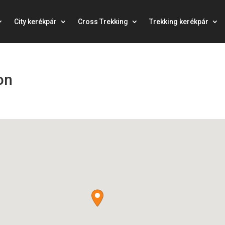
City kerékpár
Cross Trekking
Trekking kerékpár
on