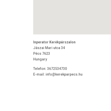
Inperator Kerékpárszalon
Jászai Mari utca 34
Pécs
7623
Hungary
Telefon:
3672534730
E-mail:
info@kerekparpecs.hu