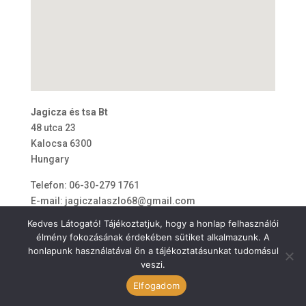
Jagicza és tsa Bt
48 utca 23
Kalocsa
6300
Hungary
Telefon:
06-30-279 1761
E-mail:
jagiczalaszlo68@gmail.com
Kedves Látogató! Tájékoztatjuk, hogy a honlap felhasználói
élmény fokozásának érdekében sütiket alkalmazunk. A
honlapunk használatával ön a tájékoztatásunkat tudomásul
veszi.
ÁSZF
Elfogadom