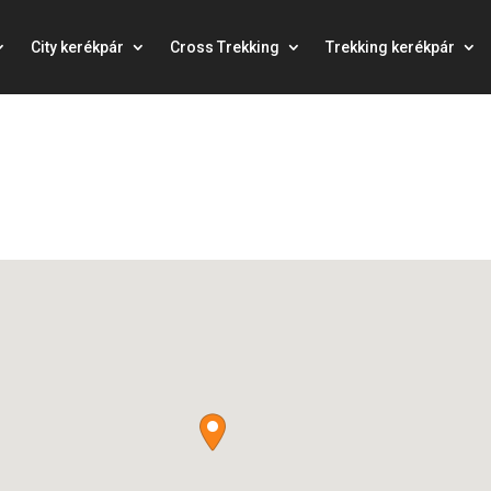
City kerékpár
Cross Trekking
Trekking kerékpár