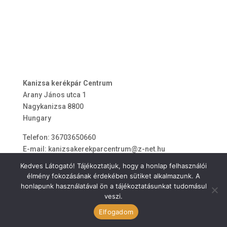
Kanizsa kerékpár Centrum
Arany János utca 1
Nagykanizsa
8800
Hungary
Telefon:
36703650660
E-mail:
kanizsakerekparcentrum@z-net.hu
Kedves Látogató! Tájékoztatjuk, hogy a honlap felhasználói
élmény fokozásának érdekében sütiket alkalmazunk. A
honlapunk használatával ön a tájékoztatásunkat tudomásul
veszi.
ÁSZF
Elfogadom