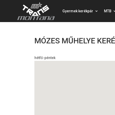
Gyermek kerékpár
MTB
MÓZES MŰHELYE KERÉ
hétfő-péntek