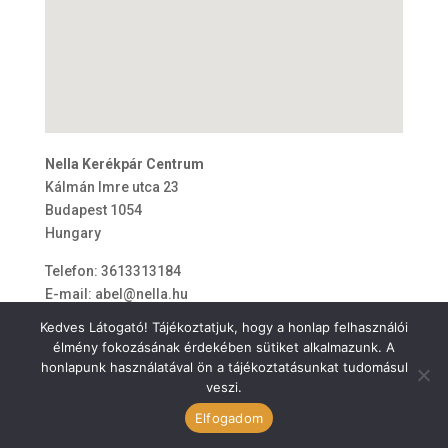
Nella Kerékpár Centrum
Kálmán Imre utca 23
Budapest
1054
Hungary
Telefon:
3613313184
E-mail:
abel@nella.hu
Kedves Látogató! Tájékoztatjuk, hogy a honlap felhasználói
élmény fokozásának érdekében sütiket alkalmazunk. A
honlapunk használatával ön a tájékoztatásunkat tudomásul
veszi.
ÁSZF
Elfogadom