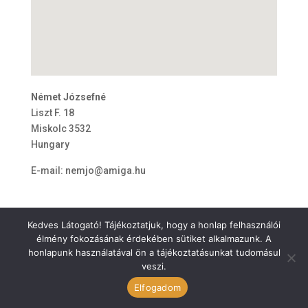
Német Józsefné
Liszt F. 18
Miskolc
3532
Hungary
E-mail:
nemjo@amiga.hu
Kedves Látogató! Tájékoztatjuk, hogy a honlap felhasználói
élmény fokozásának érdekében sütiket alkalmazunk. A
honlapunk használatával ön a tájékoztatásunkat tudomásul
veszi.
ÁSZF
Elfogadom