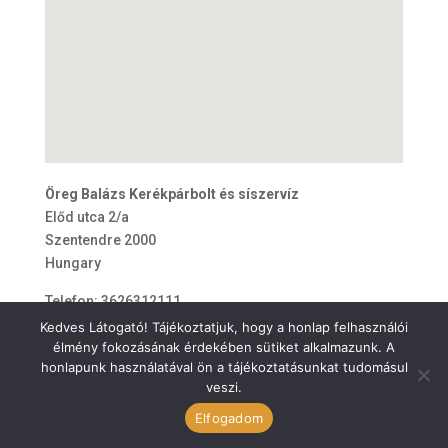
Öreg Balázs Kerékpárbolt és síszervíz
Előd utca 2/a
Szentendre
2000
Hungary
Telefon:
3626312111
E-mail:
balazskerekparboltok@gmail.com
Kedves Látogató! Tájékoztatjuk, hogy a honlap felhasználói
élmény fokozásának érdekében sütiket alkalmazunk. A
honlapunk használatával ön a tájékoztatásunkat tudomásul
veszi.
ÁSZF
Elfogadom