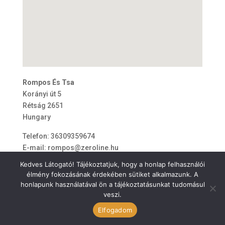
Rompos És Tsa
Korányi út 5
Rétság
2651
Hungary
Telefon:
36309359674
E-mail:
rompos@zeroline.hu
Kedves Látogató! Tájékoztatjuk, hogy a honlap felhasználói
élmény fokozásának érdekében sütiket alkalmazunk. A
honlapunk használatával ön a tájékoztatásunkat tudomásul
veszi.
ÁSZF
Elfogadom