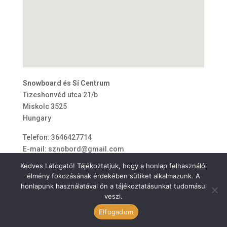
Snowboard és Sí Centrum
Tizeshonvéd utca 21/b
Miskolc
3525
Hungary
Telefon:
3646427714
E-mail:
sznobord@gmail.com
Kedves Látogató! Tájékoztatjuk, hogy a honlap felhasználói
élmény fokozásának érdekében sütiket alkalmazunk. A
honlapunk használatával ön a tájékoztatásunkat tudomásul
veszi.
ÁSZF
Elfogadom