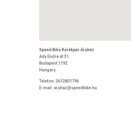
Speed Bike Kerékpár Áruház
Ady Endre út 31
Budapest
1192
Hungary
Telefon:
3612801796
E-mail:
aruhaz@speedbike.hu