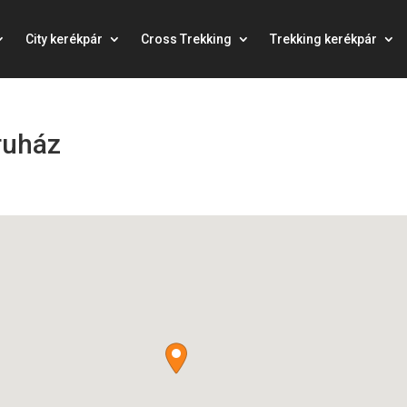
City kerékpár
Cross Trekking
Trekking kerékpár
ruház