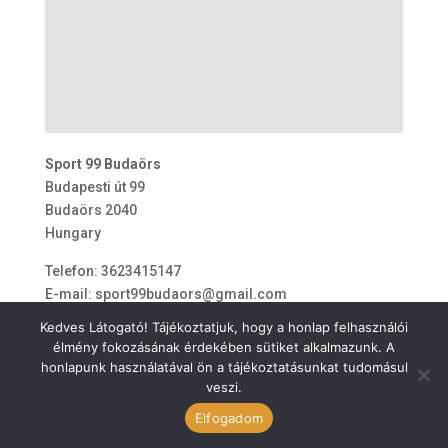
Sport 99 Budaörs
Budapesti út 99
Budaörs
2040
Hungary
Telefon:
3623415147
E-mail:
sport99budaors@gmail.com
Kedves Látogató! Tájékoztatjuk, hogy a honlap felhasználói
élmény fokozásának érdekében sütiket alkalmazunk. A
honlapunk használatával ön a tájékoztatásunkat tudomásul
veszi.
ÁSZF
Elfogadom