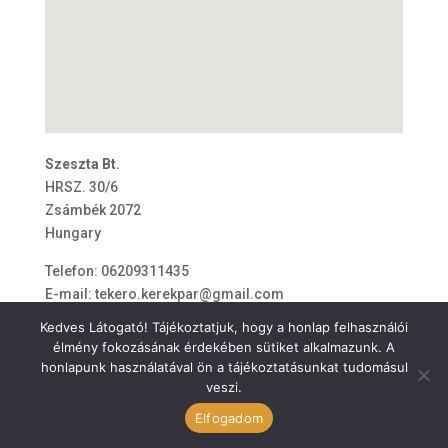
Szeszta Bt.
HRSZ. 30/6
Zsámbék
2072
Hungary
Telefon:
06209311435
E-mail:
tekero.kerekpar@gmail.com
Kedves Látogató! Tájékoztatjuk, hogy a honlap felhasználói
élmény fokozásának érdekében sütiket alkalmazunk. A
honlapunk használatával ön a tájékoztatásunkat tudomásul
veszi.
ÁSZF
Elfogadom