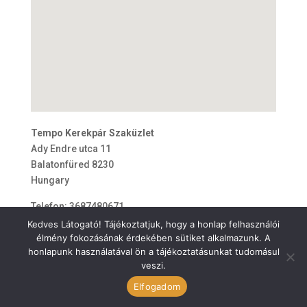
Tempo Kerekpár Szaküzlet
Ady Endre utca 11
Balatonfüred
8230
Hungary
Telefon:
3687480671
E-mail:
kerekpar.tempo@gmail.com
Kedves Látogató! Tájékoztatjuk, hogy a honlap felhasználói
élmény fokozásának érdekében sütiket alkalmazunk. A
honlapunk használatával ön a tájékoztatásunkat tudomásul
veszi.
ÁSZF
Elfogadom